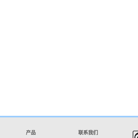
产品
联系我们